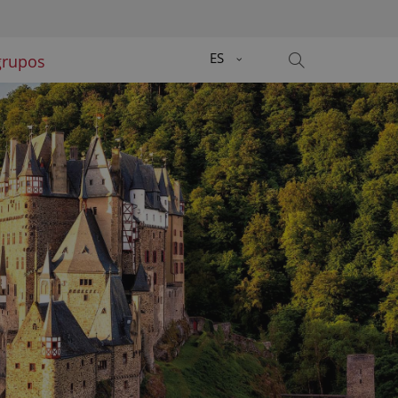
About us
ES
grupos
Lorem ipsum dolor sit amet,
00
consectetuer adipiscing elit.
Aenean commodo ligula eget
dolor. Aenean massa. Cum sociis
natoque penatibus et magnis dis
parturient montes, nascetur
ridiculus mus. Donec quam felis,
ultricies nec.