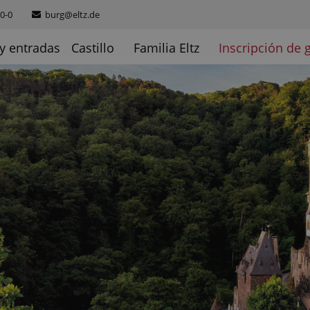
0-0
burg@eltz.de
Get in touch
y entradas
Castillo
Familia Eltz
Inscripción de 
Cybersteel Inc.
376-293 City Road, Suite 6
San Francisco, CA 94102
Have any questions?
+44 1234 567 890
Drop us a line
info@yourdomain.com