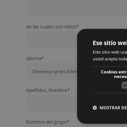
de las cuales son niños
*
Ese sitio we
Este sitio web usa
Idioma
*
usted acepta toda
Cookies est
neces
Apellidos, Nombre
*
MOSTRAR DE
Nombre del grupo
*